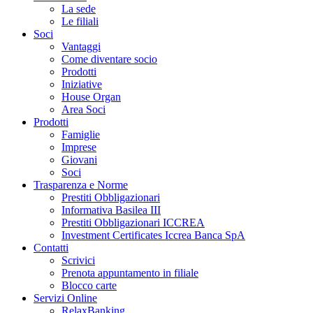
La sede
Le filiali
Soci
Vantaggi
Come diventare socio
Prodotti
Iniziative
House Organ
Area Soci
Prodotti
Famiglie
Imprese
Giovani
Soci
Trasparenza e Norme
Prestiti Obbligazionari
Informativa Basilea III
Prestiti Obbligazionari ICCREA
Investment Certificates Iccrea Banca SpA
Contatti
Scrivici
Prenota appuntamento in filiale
Blocco carte
Servizi Online
RelaxBanking