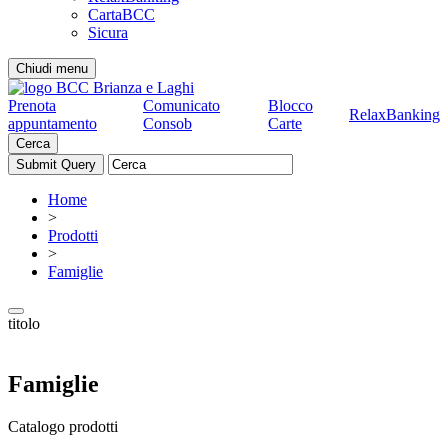
CartaBCC
Sicura
Chiudi menu
Prenota
Comunicato
Blocco
RelaxBanking
appuntamento
Consob
Carte
Cerca
Home
>
Prodotti
>
Famiglie
titolo
Famiglie
Catalogo prodotti