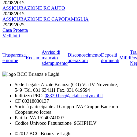
20/08/2015
ASSICURAZIONE RC AUTO
20/08/2015
ASSICURAZIONE RC CAPOFAMIGLIA
29/09/2025
Casa Protetta
Vedi tutti
Avviso di
Tra
Trasparenza
Disconoscimento
Depositi
Reclami
mancato
Mifid
Pos
e norme
operazioni
dormienti
adempimento
Neg
Sede Legale: Alzate Brianza (CO) Via IV Novembre,
549 Tel. 031 634111 Fax. 031 619594
Indirizzo PEC:
08329.bcc@actaliscertymail.it
CF 00318030137
Società partecipante al Gruppo IVA Gruppo Bancario
Cooperativo Iccrea
Partita IVA 15240741007
Codice Univoco Fatturazione 9GHPHLV
©2017 BCC Brianza e Laghi