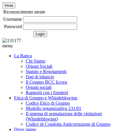
Invia
Riconoscimento utente
Username
Password
menu
La Banca
Chi Siamo
Organi Sociali
Statuto e Regolamenti
Dati di bilancio
Il Gruppo BCC Iccrea
Organi sociali
Rapporti con i fornitori
Etica di Gruppo e Whistleblowing
Codice Etico di Gruppo
Modello organizzativo 231/01
Il sistema di segnalazione delle violazioni
(Whistleblowing)
Codice di Condotta Anticorruzione di Gruppo
Dove siamo