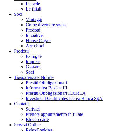
La sede
Le filiali
Soci
Vantaggi
Come diventare socio
Prodotti
Iniziative
House Organ
Area Soci
Prodotti
Famiglie
Imprese
Giovani
Soci
Trasparenza e Norme
Prestiti Obbligazionari
Informativa Basilea III
Prestiti Obbligazionari ICCREA
Investment Certificates Iccrea Banca SpA
Contatti
Scrivici
Prenota appuntamento in filiale
Blocco carte
Servizi Online
RelaxBanking