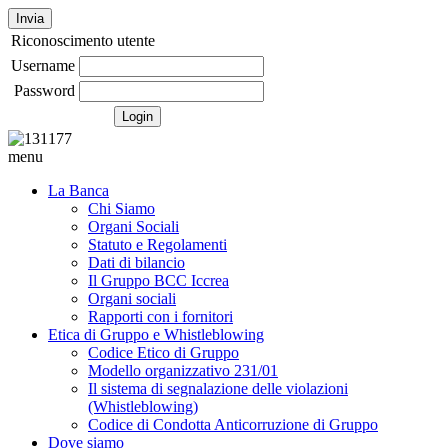
Invia
Riconoscimento utente
Username
Password
menu
La Banca
Chi Siamo
Organi Sociali
Statuto e Regolamenti
Dati di bilancio
Il Gruppo BCC Iccrea
Organi sociali
Rapporti con i fornitori
Etica di Gruppo e Whistleblowing
Codice Etico di Gruppo
Modello organizzativo 231/01
Il sistema di segnalazione delle violazioni
(Whistleblowing)
Codice di Condotta Anticorruzione di Gruppo
Dove siamo