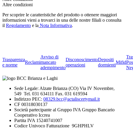
Altre condizioni
Per scoprire le caratteristiche del prodotto o ottenere maggiori
informazioni vieni a trovarci in una delle nostre filiali o consulta
il
Regolamento
e la
Nota Informativa
.
Avviso di
Tra
Trasparenza
Disconoscimento
Depositi
Reclami
mancato
Mifid
Pos
e norme
operazioni
dormienti
adempimento
Neg
Sede Legale: Alzate Brianza (CO) Via IV Novembre,
549 Tel. 031 634111 Fax. 031 619594
Indirizzo PEC:
08329.bcc@actaliscertymail.it
CF 00318030137
Società partecipante al Gruppo IVA Gruppo Bancario
Cooperativo Iccrea
Partita IVA 15240741007
Codice Univoco Fatturazione 9GHPHLV