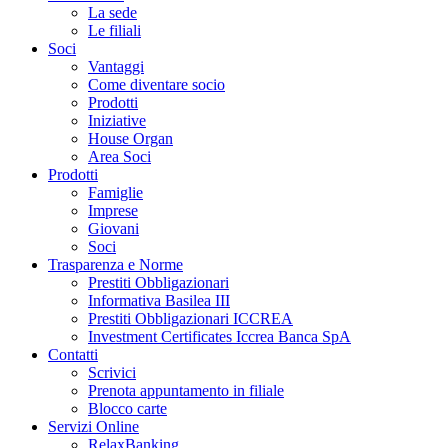
La sede
Le filiali
Soci
Vantaggi
Come diventare socio
Prodotti
Iniziative
House Organ
Area Soci
Prodotti
Famiglie
Imprese
Giovani
Soci
Trasparenza e Norme
Prestiti Obbligazionari
Informativa Basilea III
Prestiti Obbligazionari ICCREA
Investment Certificates Iccrea Banca SpA
Contatti
Scrivici
Prenota appuntamento in filiale
Blocco carte
Servizi Online
RelaxBanking