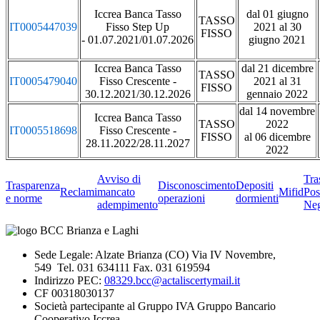
Iccrea Banca Tasso
dal 01 giugno
TASSO
IT0005447039
Fisso Step Up
2021 al 30
FISSO
- 01.07.2021/01.07.2026
giugno 2021
Iccrea Banca Tasso
dal 21 dicembre
TASSO
IT0005479040
Fisso Crescente -
2021 al 31
FISSO
30.12.2021/30.12.2026
gennaio 2022
dal 14 novembre
Iccrea Banca Tasso
TASSO
2022
IT0005518698
Fisso Crescente -
FISSO
al 06 dicembre
28.11.2022/28.11.2027
2022
Avviso di
Tra
Trasparenza
Disconoscimento
Depositi
Reclami
mancato
Mifid
Pos
e norme
operazioni
dormienti
adempimento
Neg
Sede Legale: Alzate Brianza (CO) Via IV Novembre,
549 Tel. 031 634111 Fax. 031 619594
Indirizzo PEC:
08329.bcc@actaliscertymail.it
CF 00318030137
Società partecipante al Gruppo IVA Gruppo Bancario
Cooperativo Iccrea