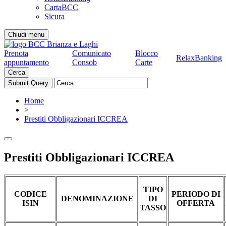
CartaBCC
Sicura
Chiudi menu
Prenota
Comunicato
Blocco
RelaxBanking
appuntamento
Consob
Carte
Cerca
Home
>
Prestiti Obbligazionari ICCREA
Prestiti Obbligazionari ICCREA
TIPO
CODICE
PERIODO DI
DENOMINAZIONE
DI
ISIN
OFFERTA
TASSO