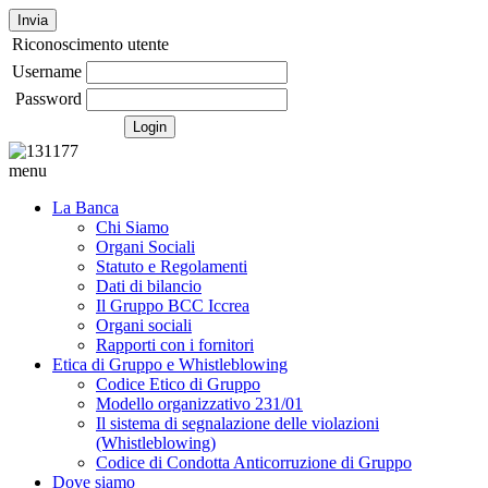
Invia
Riconoscimento utente
Username
Password
menu
La Banca
Chi Siamo
Organi Sociali
Statuto e Regolamenti
Dati di bilancio
Il Gruppo BCC Iccrea
Organi sociali
Rapporti con i fornitori
Etica di Gruppo e Whistleblowing
Codice Etico di Gruppo
Modello organizzativo 231/01
Il sistema di segnalazione delle violazioni
(Whistleblowing)
Codice di Condotta Anticorruzione di Gruppo
Dove siamo