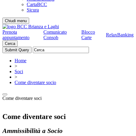
CartaBCC
Sicura
Chiudi menu
Prenota
Comunicato
Blocco
RelaxBanking
appuntamento
Consob
Carte
Cerca
Home
>
Soci
>
Come diventare socio
Come diventare soci
Come diventare soci
Ammissibilità a Socio