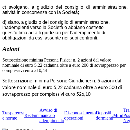
c) svolgano, a giudizio del consiglio di amministrazione,
attività in concorrenza con la Società;
d) siano, a giudizio del consiglio di amministrazione,
inadempienti verso la Società o abbiano costretto
quest’ultima ad atti giudiziari per l’adempimento di
obbligazioni da essi assunte nei suoi confronti.
Azioni
Sottoscrizione minima Persona Fisica: n. 2 azioni dal valore
nominale di euro 5,22 cadauna oltre a euro 200 di sovrapprezzo per
complessivi euro 210,44
Sottoscrizione minima Persone Giuridiche: n. 5 azioni dal
valore nominale di euro 5,22 cadauna oltre a euro 500 di
sovrapprezzo per complessivi euro 526,10
Avviso di
Tra
Trasparenza
Disconoscimento
Depositi
Reclami
mancato
Mifid
Pos
e norme
operazioni
dormienti
adempimento
Neg