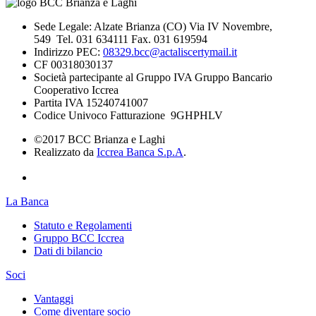
Sede Legale: Alzate Brianza (CO) Via IV Novembre,
549 Tel. 031 634111 Fax. 031 619594
Indirizzo PEC:
08329.bcc@actaliscertymail.it
CF 00318030137
Società partecipante al Gruppo IVA Gruppo Bancario
Cooperativo Iccrea
Partita IVA 15240741007
Codice Univoco Fatturazione 9GHPHLV
©2017 BCC Brianza e Laghi
Realizzato da
Iccrea Banca S.p.A
.
La Banca
Statuto e Regolamenti
Gruppo BCC Iccrea
Dati di bilancio
Soci
Vantaggi
Come diventare socio