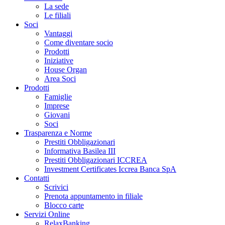
La sede
Le filiali
Soci
Vantaggi
Come diventare socio
Prodotti
Iniziative
House Organ
Area Soci
Prodotti
Famiglie
Imprese
Giovani
Soci
Trasparenza e Norme
Prestiti Obbligazionari
Informativa Basilea III
Prestiti Obbligazionari ICCREA
Investment Certificates Iccrea Banca SpA
Contatti
Scrivici
Prenota appuntamento in filiale
Blocco carte
Servizi Online
RelaxBanking