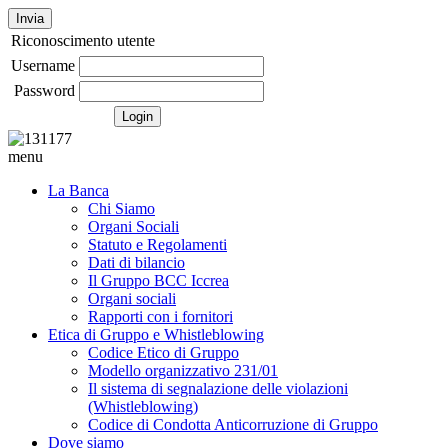
Invia
Riconoscimento utente
Username
Password
menu
La Banca
Chi Siamo
Organi Sociali
Statuto e Regolamenti
Dati di bilancio
Il Gruppo BCC Iccrea
Organi sociali
Rapporti con i fornitori
Etica di Gruppo e Whistleblowing
Codice Etico di Gruppo
Modello organizzativo 231/01
Il sistema di segnalazione delle violazioni
(Whistleblowing)
Codice di Condotta Anticorruzione di Gruppo
Dove siamo