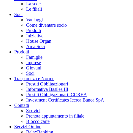
La sede
Le filiali
Soci
Vantaggi
Come diventare socio
Prodotti
Iniziative
House Organ
Area Soci
Prodotti
Famiglie
Imprese
Giovani
Soci
Trasparenza e Norme
Prestiti Obbligazionari
Informativa Basilea III
Prestiti Obbligazionari ICCREA
Investment Certificates Iccrea Banca SpA
Contatti
Scrivici
Prenota appuntamento in filiale
Blocco carte
Servizi Online
RelaxBanking