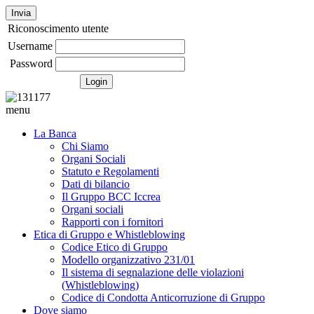
Invia
Riconoscimento utente
Username
Password
menu
La Banca
Chi Siamo
Organi Sociali
Statuto e Regolamenti
Dati di bilancio
Il Gruppo BCC Iccrea
Organi sociali
Rapporti con i fornitori
Etica di Gruppo e Whistleblowing
Codice Etico di Gruppo
Modello organizzativo 231/01
Il sistema di segnalazione delle violazioni
(Whistleblowing)
Codice di Condotta Anticorruzione di Gruppo
Dove siamo