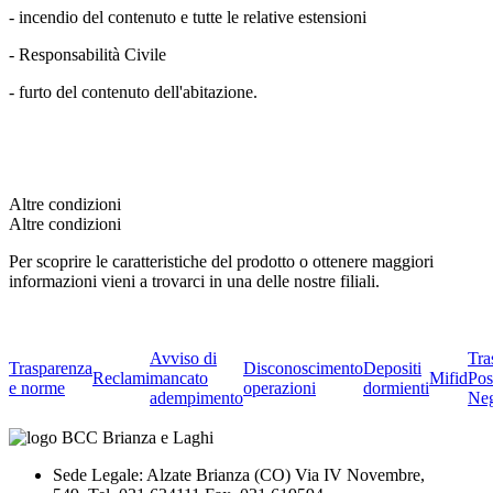
- incendio del contenuto e tutte le relative estensioni
- Responsabilità Civile
- furto del contenuto dell'abitazione.
Altre condizioni
Altre condizioni
Per scoprire le caratteristiche del prodotto o ottenere maggiori
informazioni vieni a trovarci in una delle nostre filiali.
Avviso di
Tra
Trasparenza
Disconoscimento
Depositi
Reclami
mancato
Mifid
Pos
e norme
operazioni
dormienti
adempimento
Neg
Sede Legale: Alzate Brianza (CO) Via IV Novembre,