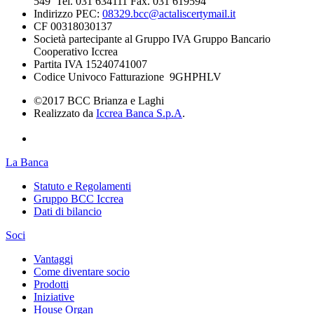
549 Tel. 031 634111 Fax. 031 619594
Indirizzo PEC:
08329.bcc@actaliscertymail.it
CF 00318030137
Società partecipante al Gruppo IVA Gruppo Bancario
Cooperativo Iccrea
Partita IVA 15240741007
Codice Univoco Fatturazione 9GHPHLV
©2017 BCC Brianza e Laghi
Realizzato da
Iccrea Banca S.p.A
.
La Banca
Statuto e Regolamenti
Gruppo BCC Iccrea
Dati di bilancio
Soci
Vantaggi
Come diventare socio
Prodotti
Iniziative
House Organ