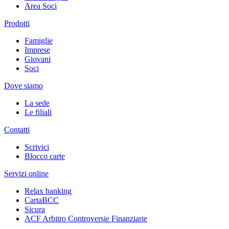
Area Soci
Prodotti
Famiglie
Imprese
Giovani
Soci
Dove siamo
La sede
Le filiali
Contatti
Scrivici
Blocco carte
Servizi online
Relax banking
CartaBCC
Sicura
ACF Arbitro Controversie Finanziarie