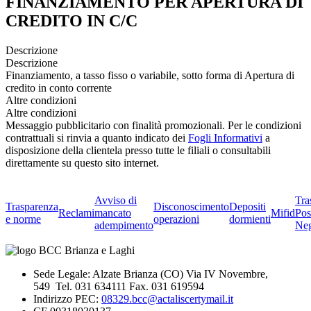
FINANZIAMENTO PER APERTURA DI
CREDITO IN C/C
Descrizione
Descrizione
Finanziamento, a tasso fisso o variabile, sotto forma di Apertura di
credito in conto corrente
Altre condizioni
Altre condizioni
Messaggio pubblicitario con finalità promozionali. Per le condizioni
contrattuali si rinvia a quanto indicato dei
Fogli Informativi
a
disposizione della clientela presso tutte le filiali o consultabili
direttamente su questo sito internet.
Avviso di
Tra
Trasparenza
Disconoscimento
Depositi
Reclami
mancato
Mifid
Pos
e norme
operazioni
dormienti
adempimento
Neg
Sede Legale: Alzate Brianza (CO) Via IV Novembre,
549 Tel. 031 634111 Fax. 031 619594
Indirizzo PEC:
08329.bcc@actaliscertymail.it