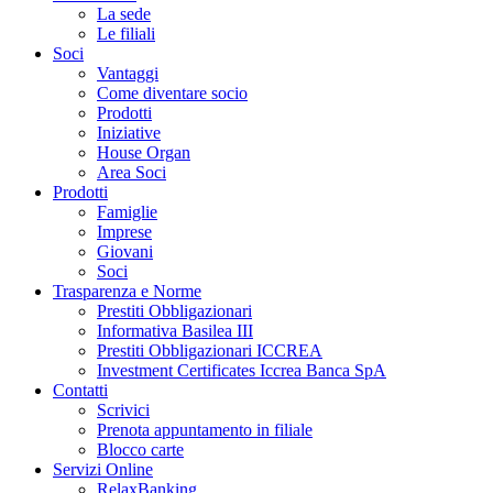
La sede
Le filiali
Soci
Vantaggi
Come diventare socio
Prodotti
Iniziative
House Organ
Area Soci
Prodotti
Famiglie
Imprese
Giovani
Soci
Trasparenza e Norme
Prestiti Obbligazionari
Informativa Basilea III
Prestiti Obbligazionari ICCREA
Investment Certificates Iccrea Banca SpA
Contatti
Scrivici
Prenota appuntamento in filiale
Blocco carte
Servizi Online
RelaxBanking