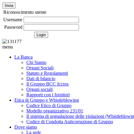
Invia
Riconoscimento utente
Username
Password
menu
La Banca
Chi Siamo
Organi Sociali
Statuto e Regolamenti
Dati di bilancio
Il Gruppo BCC Iccrea
Organi sociali
Rapporti con i fornitori
Etica di Gruppo e Whistleblowing
Codice Etico di Gruppo
Modello organizzativo 231/01
Il sistema di segnalazione delle violazioni (Whistleblowi
Codice di Condotta Anticorruzione di Gruppo
Dove siamo
La sede