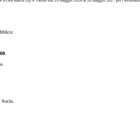
Iccrea Banca S.p.A. valido dal 29 maggio 2026 al 28 maggio 2027 per i destinatari 
ubblico:
:00
.
za.
e Socio.