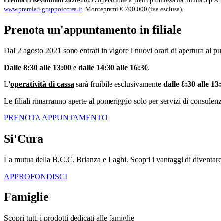
PremiaTi Revolution 2026-2027:
operazione a premi promossa da Numia S.p.A. e 
www.premiati.gruppoiccrea.it
. Montepremi € 700.000 (iva esclusa).
Prenota un'appuntamento in filiale
Dal 2 agosto 2021 sono entrati in vigore i nuovi orari di apertura al p
Dalle 8:30 alle 13:00 e dalle 14:30 alle 16:30
.
L'
operatività di cassa
sarà fruibile esclusivamente
dalle 8:30 alle 13
Le filiali rimarranno aperte al pomeriggio solo per servizi di consulen
PRENOTA APPUNTAMENTO
Si'Cura
La mutua della B.C.C. Brianza e Laghi. Scopri i vantaggi di diventar
APPROFONDISCI
Famiglie
Scopri tutti i prodotti dedicati alle famiglie