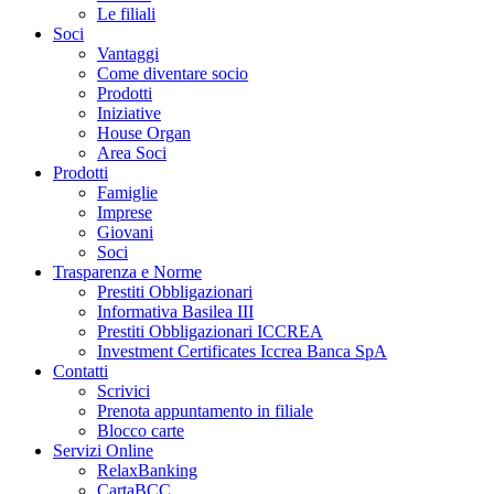
Le filiali
Soci
Vantaggi
Come diventare socio
Prodotti
Iniziative
House Organ
Area Soci
Prodotti
Famiglie
Imprese
Giovani
Soci
Trasparenza e Norme
Prestiti Obbligazionari
Informativa Basilea III
Prestiti Obbligazionari ICCREA
Investment Certificates Iccrea Banca SpA
Contatti
Scrivici
Prenota appuntamento in filiale
Blocco carte
Servizi Online
RelaxBanking
CartaBCC