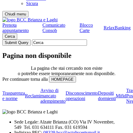
Sicura
Chiudi menu
Prenota
Comunicato
Blocco
RelaxBanking
appuntamento
Consob
Carte
Cerca
Pagina non disponibile
La pagina che stai cercando non esiste
o potrebbe essere temporaneamente non disponibile.
Per continuare torna alla
Avviso di
Tra
Trasparenza
Disconoscimento
Depositi
Reclami
mancato
Mifid
Pos
e norme
operazioni
dormienti
adempimento
Neg
Sede Legale: Alzate Brianza (CO) Via IV Novembre,
549 Tel. 031 634111 Fax. 031 619594
Indirizzo PEC:
08329.bcc@actaliscertymail.it