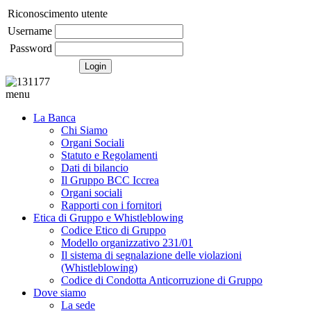
Riconoscimento utente
Username
Password
menu
La Banca
Chi Siamo
Organi Sociali
Statuto e Regolamenti
Dati di bilancio
Il Gruppo BCC Iccrea
Organi sociali
Rapporti con i fornitori
Etica di Gruppo e Whistleblowing
Codice Etico di Gruppo
Modello organizzativo 231/01
Il sistema di segnalazione delle violazioni
(Whistleblowing)
Codice di Condotta Anticorruzione di Gruppo
Dove siamo
La sede