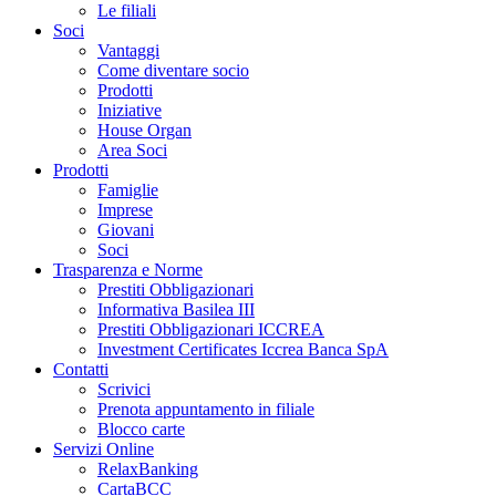
Le filiali
Soci
Vantaggi
Come diventare socio
Prodotti
Iniziative
House Organ
Area Soci
Prodotti
Famiglie
Imprese
Giovani
Soci
Trasparenza e Norme
Prestiti Obbligazionari
Informativa Basilea III
Prestiti Obbligazionari ICCREA
Investment Certificates Iccrea Banca SpA
Contatti
Scrivici
Prenota appuntamento in filiale
Blocco carte
Servizi Online
RelaxBanking
CartaBCC