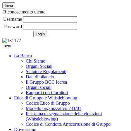
Invia
Riconoscimento utente
Username
Password
menu
La Banca
Chi Siamo
Organi Sociali
Statuto e Regolamenti
Dati di bilancio
Il Gruppo BCC Iccrea
Organi sociali
Rapporti con i fornitori
Etica di Gruppo e Whistleblowing
Codice Etico di Gruppo
Modello organizzativo 231/01
Il sistema di segnalazione delle violazioni
(Whistleblowing)
Codice di Condotta Anticorruzione di Gruppo
Dove siamo