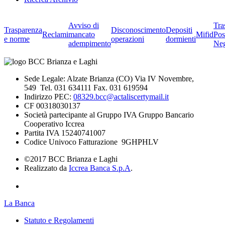
Avviso di
Tra
Trasparenza
Disconoscimento
Depositi
Reclami
mancato
Mifid
Pos
e norme
operazioni
dormienti
adempimento
Neg
Sede Legale: Alzate Brianza (CO) Via IV Novembre,
549 Tel. 031 634111 Fax. 031 619594
Indirizzo PEC:
08329.bcc@actaliscertymail.it
CF 00318030137
Società partecipante al Gruppo IVA Gruppo Bancario
Cooperativo Iccrea
Partita IVA 15240741007
Codice Univoco Fatturazione 9GHPHLV
©2017 BCC Brianza e Laghi
Realizzato da
Iccrea Banca S.p.A
.
La Banca
Statuto e Regolamenti