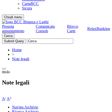
CartaBCC
Sicura
Chiudi menu
Prenota
Comunicato
Blocco
RelaxBanking
appuntamento
Consob
Carte
Cerca
Home
>
Note legali
titolo
Note legali
-
+
A
A
Naviga Archivio
Ricerca Archivio