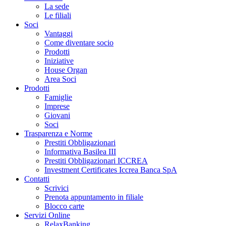
La sede
Le filiali
Soci
Vantaggi
Come diventare socio
Prodotti
Iniziative
House Organ
Area Soci
Prodotti
Famiglie
Imprese
Giovani
Soci
Trasparenza e Norme
Prestiti Obbligazionari
Informativa Basilea III
Prestiti Obbligazionari ICCREA
Investment Certificates Iccrea Banca SpA
Contatti
Scrivici
Prenota appuntamento in filiale
Blocco carte
Servizi Online
RelaxBanking