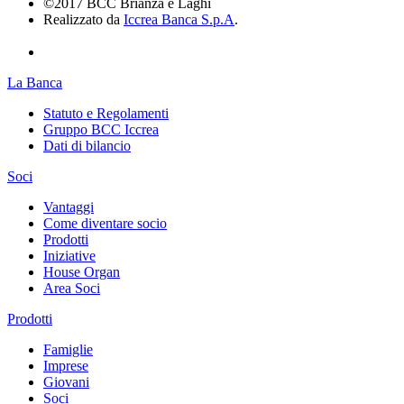
©2017 BCC Brianza e Laghi
Realizzato da
Iccrea Banca S.p.A
.
La Banca
Statuto e Regolamenti
Gruppo BCC Iccrea
Dati di bilancio
Soci
Vantaggi
Come diventare socio
Prodotti
Iniziative
House Organ
Area Soci
Prodotti
Famiglie
Imprese
Giovani
Soci