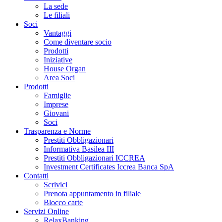
La sede
Le filiali
Soci
Vantaggi
Come diventare socio
Prodotti
Iniziative
House Organ
Area Soci
Prodotti
Famiglie
Imprese
Giovani
Soci
Trasparenza e Norme
Prestiti Obbligazionari
Informativa Basilea III
Prestiti Obbligazionari ICCREA
Investment Certificates Iccrea Banca SpA
Contatti
Scrivici
Prenota appuntamento in filiale
Blocco carte
Servizi Online
RelaxBanking