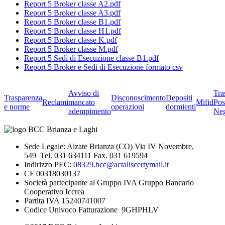
Report 5 Broker classe A2.pdf
Report 5 Broker classe A3.pdf
Report 5 Broker classe B1.pdf
Report 5 Broker classe H1.pdf
Report 5 Broker classe K.pdf
Report 5 Broker classe M.pdf
Report 5 Sedi di Esecuzione classe B1.pdf
Report 5 Broker e Sedi di Esecuzione formato csv
Avviso di
Tra
Trasparenza
Disconoscimento
Depositi
Reclami
mancato
Mifid
Pos
e norme
operazioni
dormienti
adempimento
Neg
Sede Legale: Alzate Brianza (CO) Via IV Novembre,
549 Tel. 031 634111 Fax. 031 619594
Indirizzo PEC:
08329.bcc@actaliscertymail.it
CF 00318030137
Società partecipante al Gruppo IVA Gruppo Bancario
Cooperativo Iccrea
Partita IVA 15240741007
Codice Univoco Fatturazione 9GHPHLV