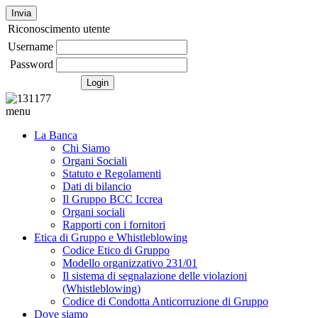
Invia
Riconoscimento utente
Username
Password
menu
La Banca
Chi Siamo
Organi Sociali
Statuto e Regolamenti
Dati di bilancio
Il Gruppo BCC Iccrea
Organi sociali
Rapporti con i fornitori
Etica di Gruppo e Whistleblowing
Codice Etico di Gruppo
Modello organizzativo 231/01
Il sistema di segnalazione delle violazioni
(Whistleblowing)
Codice di Condotta Anticorruzione di Gruppo
Dove siamo