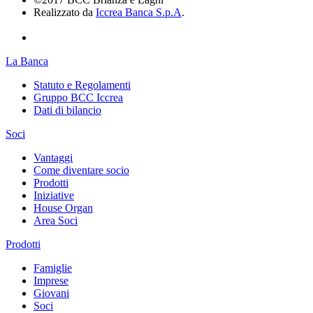
Realizzato da
Iccrea Banca S.p.A
.
La Banca
Statuto e Regolamenti
Gruppo BCC Iccrea
Dati di bilancio
Soci
Vantaggi
Come diventare socio
Prodotti
Iniziative
House Organ
Area Soci
Prodotti
Famiglie
Imprese
Giovani
Soci