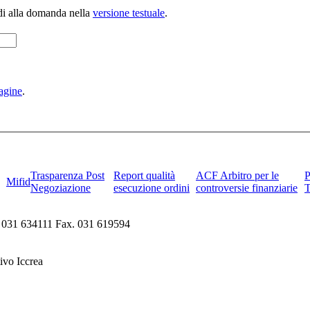
di alla domanda nella
versione testuale
.
agine
.
Trasparenza Post
Report qualità
ACF Arbitro per le
Mifid
Negoziazione
esecuzione ordini
controversie finanziarie
. 031 634111 Fax. 031 619594
ivo Iccrea