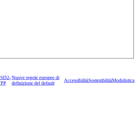
PSD2-
Nuove regole europee di
Accessibilità
Sostenibilità
Modulistica
TPP
definizione del default