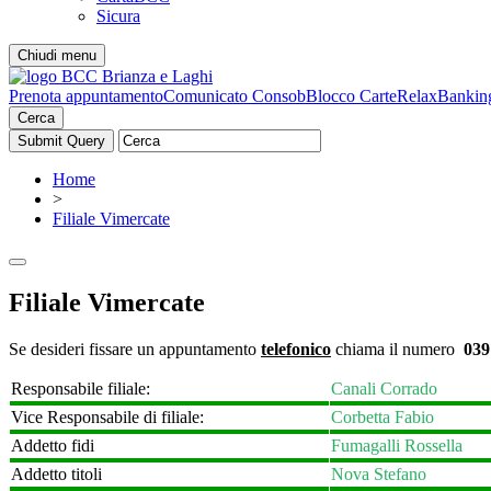
Sicura
Chiudi menu
Prenota appuntamento
Comunicato Consob
Blocco Carte
RelaxBankin
Cerca
Home
>
Filiale Vimercate
Filiale Vimercate
Se desideri fissare un appuntamento
telefonico
chiama il numero
039
Responsabile filiale:
Canali Corrado
Vice Responsabile di filiale:
Corbetta Fabio
Addetto fidi
Fumagalli Rossella
Addetto titoli
Nova Stefano