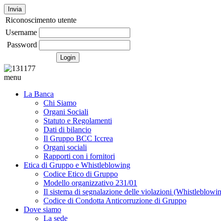
Invia
Riconoscimento utente
Username
Password
menu
La Banca
Chi Siamo
Organi Sociali
Statuto e Regolamenti
Dati di bilancio
Il Gruppo BCC Iccrea
Organi sociali
Rapporti con i fornitori
Etica di Gruppo e Whistleblowing
Codice Etico di Gruppo
Modello organizzativo 231/01
Il sistema di segnalazione delle violazioni (Whistleblowi
Codice di Condotta Anticorruzione di Gruppo
Dove siamo
La sede