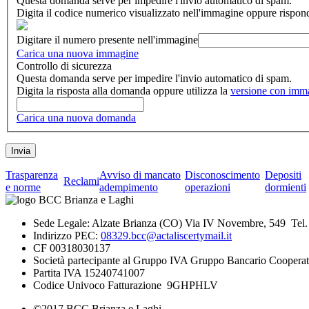
Questa domanda serve per impedire l'invio automatico di spam.
Digita il codice numerico visualizzato nell'immagine oppure rispon
Digitare il numero presente nell'immagine
Carica una nuova immagine
Controllo di sicurezza
Questa domanda serve per impedire l'invio automatico di spam.
Digita la risposta alla domanda oppure utilizza la
versione con imm
Carica una nuova domanda
Trasparenza
Avviso di mancato
Disconoscimento
Depositi
Reclami
e norme
adempimento
operazioni
dormienti
Sede Legale: Alzate Brianza (CO) Via IV Novembre, 549 Tel
Indirizzo PEC:
08329.bcc@actaliscertymail.it
CF 00318030137
Società partecipante al Gruppo IVA Gruppo Bancario Cooperat
Partita IVA 15240741007
Codice Univoco Fatturazione 9GHPHLV
©2017 BCC Brianza e Laghi