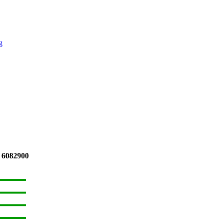
g
 6082900