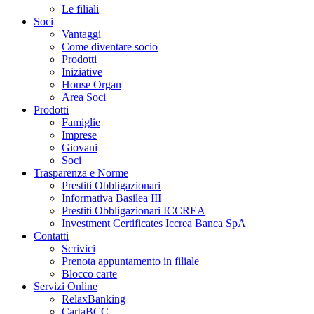
Le filiali
Soci
Vantaggi
Come diventare socio
Prodotti
Iniziative
House Organ
Area Soci
Prodotti
Famiglie
Imprese
Giovani
Soci
Trasparenza e Norme
Prestiti Obbligazionari
Informativa Basilea III
Prestiti Obbligazionari ICCREA
Investment Certificates Iccrea Banca SpA
Contatti
Scrivici
Prenota appuntamento in filiale
Blocco carte
Servizi Online
RelaxBanking
CartaBCC