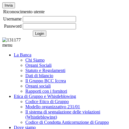
Invia
Riconoscimento utente
Username
Password
menu
La Banca
Chi Siamo
Organi Sociali
Statuto e Regolamenti
Dati di bilancio
Il Gruppo BCC Iccrea
Organi sociali
Rapporti con i fornitori
Etica di Gruppo e Whistleblowing
Codice Etico di Gruppo
Modello organizzativo 231/01
Il sistema di segnalazione delle violazioni
(Whistleblowing)
Codice di Condotta Anticorruzione di Gruppo
Dove siamo