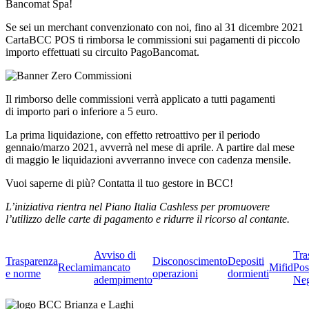
Bancomat Spa!
Se sei un merchant convenzionato con noi, fino al 31 dicembre 2021
CartaBCC POS ti rimborsa le commissioni sui pagamenti di piccolo
importo effettuati su circuito PagoBancomat.
Il rimborso delle commissioni verrà applicato a tutti pagamenti
di importo pari o inferiore a 5 euro.
La prima liquidazione, con effetto retroattivo per il periodo
gennaio/marzo 2021, avverrà nel mese di aprile. A partire dal mese
di maggio le liquidazioni avverranno invece con cadenza mensile.
Vuoi saperne di più? Contatta il tuo gestore in BCC!
L’iniziativa rientra nel Piano Italia Cashless per promuovere
l’utilizzo delle carte di pagamento e ridurre il ricorso al contante.
Avviso di
Tra
Trasparenza
Disconoscimento
Depositi
Reclami
mancato
Mifid
Pos
e norme
operazioni
dormienti
adempimento
Neg