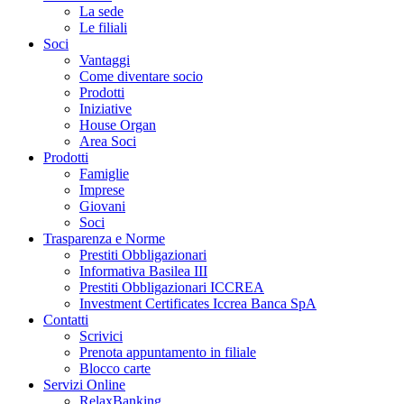
La sede
Le filiali
Soci
Vantaggi
Come diventare socio
Prodotti
Iniziative
House Organ
Area Soci
Prodotti
Famiglie
Imprese
Giovani
Soci
Trasparenza e Norme
Prestiti Obbligazionari
Informativa Basilea III
Prestiti Obbligazionari ICCREA
Investment Certificates Iccrea Banca SpA
Contatti
Scrivici
Prenota appuntamento in filiale
Blocco carte
Servizi Online
RelaxBanking