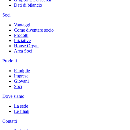
Dati di bilancio
Soci
Vantaggi
Come diventare socio
Prodotti
Iniziative
House Organ
Area Soci
Prodotti
Famiglie
Imprese
Giovani
Soci
Dove siamo
La sede
Le filiali
Contatti