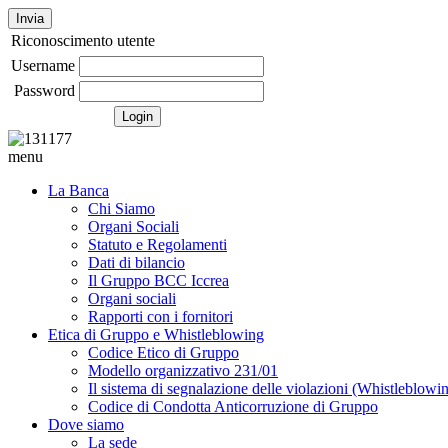
Invia
Riconoscimento utente
Username
Password
menu
La Banca
Chi Siamo
Organi Sociali
Statuto e Regolamenti
Dati di bilancio
Il Gruppo BCC Iccrea
Organi sociali
Rapporti con i fornitori
Etica di Gruppo e Whistleblowing
Codice Etico di Gruppo
Modello organizzativo 231/01
Il sistema di segnalazione delle violazioni (Whistleblowi
Codice di Condotta Anticorruzione di Gruppo
Dove siamo
La sede