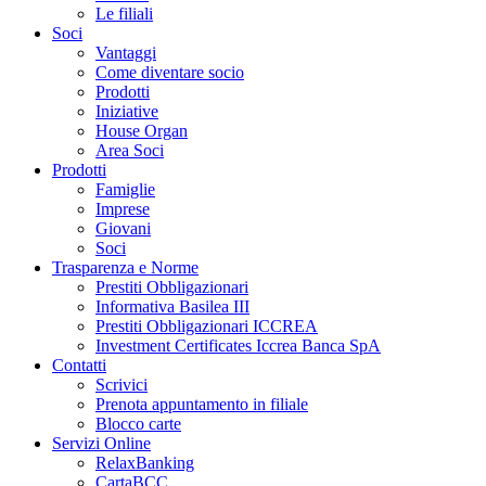
Le filiali
Soci
Vantaggi
Come diventare socio
Prodotti
Iniziative
House Organ
Area Soci
Prodotti
Famiglie
Imprese
Giovani
Soci
Trasparenza e Norme
Prestiti Obbligazionari
Informativa Basilea III
Prestiti Obbligazionari ICCREA
Investment Certificates Iccrea Banca SpA
Contatti
Scrivici
Prenota appuntamento in filiale
Blocco carte
Servizi Online
RelaxBanking
CartaBCC