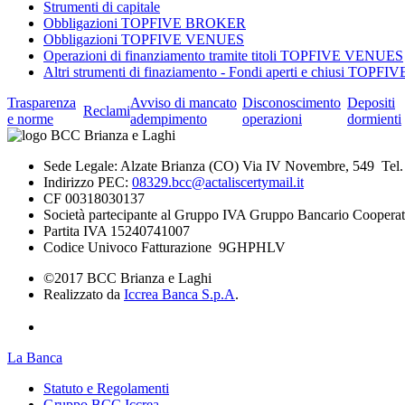
Strumenti di capitale
Obbligazioni TOPFIVE BROKER
Obbligazioni TOPFIVE VENUES
Operazioni di finanziamento tramite titoli TOPFIVE VENUES
Altri strumenti di finaziamento - Fondi aperti e chiusi TOPFIV
Trasparenza
Avviso di mancato
Disconoscimento
Depositi
Reclami
e norme
adempimento
operazioni
dormienti
Sede Legale: Alzate Brianza (CO) Via IV Novembre, 549 Tel
Indirizzo PEC:
08329.bcc@actaliscertymail.it
CF 00318030137
Società partecipante al Gruppo IVA Gruppo Bancario Cooperat
Partita IVA 15240741007
Codice Univoco Fatturazione 9GHPHLV
©2017 BCC Brianza e Laghi
Realizzato da
Iccrea Banca S.p.A
.
La Banca
Statuto e Regolamenti
Gruppo BCC Iccrea