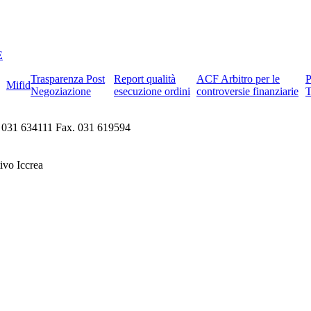
E
Trasparenza Post
Report qualità
ACF Arbitro per le
Mifid
Negoziazione
esecuzione ordini
controversie finanziarie
. 031 634111 Fax. 031 619594
ivo Iccrea