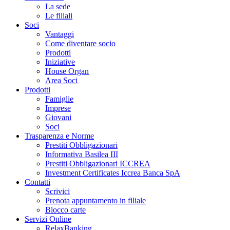
La sede
Le filiali
Soci
Vantaggi
Come diventare socio
Prodotti
Iniziative
House Organ
Area Soci
Prodotti
Famiglie
Imprese
Giovani
Soci
Trasparenza e Norme
Prestiti Obbligazionari
Informativa Basilea III
Prestiti Obbligazionari ICCREA
Investment Certificates Iccrea Banca SpA
Contatti
Scrivici
Prenota appuntamento in filiale
Blocco carte
Servizi Online
RelaxBanking