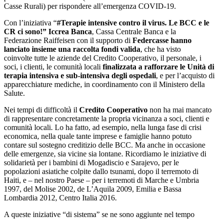
Casse Rurali) per rispondere all’emergenza COVID-19.
Con l’iniziativa “
#Terapie intensive contro il virus. Le BCC e le
CR ci sono!” Iccrea Banca
, Cassa Centrale Banca e la
Federazione Raiffeisen con il supporto di
Federcasse hanno
lanciato insieme una raccolta fondi valida
, che ha visto
coinvolte tutte le aziende del Credito Cooperativo, il personale, i
soci, i clienti, le comunità locali
finalizzata a rafforzare le Unità di
terapia intensiva e sub-intensiva degli ospedali
, e per l’acquisto di
apparecchiature mediche, in coordinamento con il Ministero della
Salute.
Nei tempi di difficoltà il
Credito Cooperativo
non ha mai mancato
di rappresentare concretamente la propria vicinanza a soci, clienti e
comunità locali. Lo ha fatto, ad esempio, nella lunga fase di crisi
economica, nella quale tante imprese e famiglie hanno potuto
contare sul sostegno creditizio delle BCC. Ma anche in occasione
delle emergenze, sia vicine sia lontane. Ricordiamo le iniziative di
solidarietà per i bambini di Mogadiscio e Sarajevo, per le
popolazioni asiatiche colpite dallo tsunami, dopo il terremoto di
Haiti, e – nel nostro Paese – per i terremoti di Marche e Umbria
1997, del Molise 2002, de L’Aquila 2009, Emilia e Bassa
Lombardia 2012, Centro Italia 2016.
A queste iniziative “di sistema” se ne sono aggiunte nel tempo