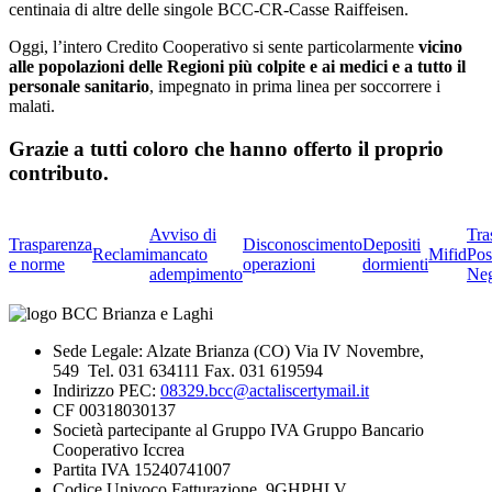
centinaia di altre delle singole BCC-CR-Casse Raiffeisen.
Oggi, l’intero Credito Cooperativo si sente particolarmente
vicino
alle popolazioni delle Regioni più colpite e ai medici e a tutto il
personale sanitario
, impegnato in prima linea per soccorrere i
malati.
Grazie a tutti coloro che hanno offerto il proprio
contributo.
Avviso di
Tra
Trasparenza
Disconoscimento
Depositi
Reclami
mancato
Mifid
Pos
e norme
operazioni
dormienti
adempimento
Neg
Sede Legale: Alzate Brianza (CO) Via IV Novembre,
549 Tel. 031 634111 Fax. 031 619594
Indirizzo PEC:
08329.bcc@actaliscertymail.it
CF 00318030137
Società partecipante al Gruppo IVA Gruppo Bancario
Cooperativo Iccrea
Partita IVA 15240741007
Codice Univoco Fatturazione 9GHPHLV