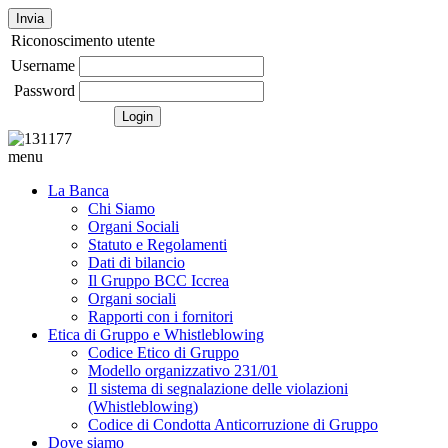
Invia
Riconoscimento utente
Username
Password
menu
La Banca
Chi Siamo
Organi Sociali
Statuto e Regolamenti
Dati di bilancio
Il Gruppo BCC Iccrea
Organi sociali
Rapporti con i fornitori
Etica di Gruppo e Whistleblowing
Codice Etico di Gruppo
Modello organizzativo 231/01
Il sistema di segnalazione delle violazioni
(Whistleblowing)
Codice di Condotta Anticorruzione di Gruppo
Dove siamo