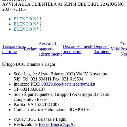
AVVISI ALLA CLIENTELA AI SENSI DEL D.P.R. 22 GIUGNO
2007 N. 116.
ELENCO N° 1
ELENCO N° 2
ELENCO N° 3
Avviso di
Tra
Trasparenza
Disconoscimento
Depositi
Reclami
mancato
Mifid
Pos
e norme
operazioni
dormienti
adempimento
Neg
Sede Legale: Alzate Brianza (CO) Via IV Novembre,
549 Tel. 031 634111 Fax. 031 619594
Indirizzo PEC:
08329.bcc@actaliscertymail.it
CF 00318030137
Società partecipante al Gruppo IVA Gruppo Bancario
Cooperativo Iccrea
Partita IVA 15240741007
Codice Univoco Fatturazione 9GHPHLV
©2017 BCC Brianza e Laghi
Realizzato da
Iccrea Banca S.p.A
.