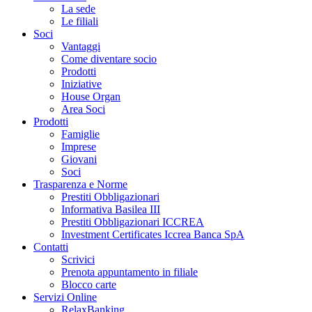
La sede
Le filiali
Soci
Vantaggi
Come diventare socio
Prodotti
Iniziative
House Organ
Area Soci
Prodotti
Famiglie
Imprese
Giovani
Soci
Trasparenza e Norme
Prestiti Obbligazionari
Informativa Basilea III
Prestiti Obbligazionari ICCREA
Investment Certificates Iccrea Banca SpA
Contatti
Scrivici
Prenota appuntamento in filiale
Blocco carte
Servizi Online
RelaxBanking