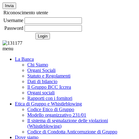
Invia
Riconoscimento utente
Username
Password
menu
La Banca
Chi Siamo
Organi Sociali
Statuto e Regolamenti
Dati di bilancio
Il Gruppo BCC Iccrea
Organi sociali
Rapporti con i fornitori
Etica di Gruppo e Whistleblowing
Codice Etico di Gruppo
Modello organizzativo 231/01
Il sistema di segnalazione delle violazioni
(Whistleblowing)
Codice di Condotta Anticorruzione di Gruppo
Dove siamo