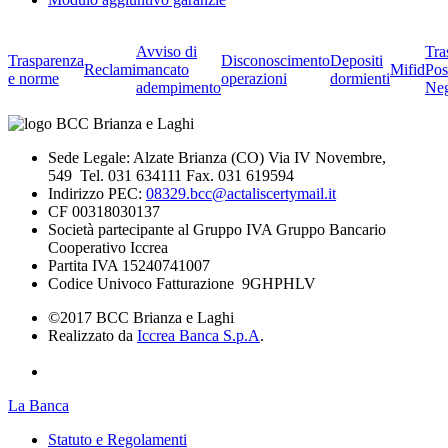
Avviso di
Tra
Trasparenza
Disconoscimento
Depositi
Reclami
mancato
Mifid
Pos
e norme
operazioni
dormienti
adempimento
Neg
Sede Legale: Alzate Brianza (CO) Via IV Novembre,
549 Tel. 031 634111 Fax. 031 619594
Indirizzo PEC:
08329.bcc@actaliscertymail.it
CF 00318030137
Società partecipante al Gruppo IVA Gruppo Bancario
Cooperativo Iccrea
Partita IVA 15240741007
Codice Univoco Fatturazione 9GHPHLV
©2017 BCC Brianza e Laghi
Realizzato da
Iccrea Banca S.p.A
.
La Banca
Statuto e Regolamenti