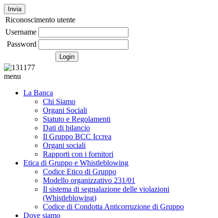
Invia
Riconoscimento utente
Username
Password
menu
La Banca
Chi Siamo
Organi Sociali
Statuto e Regolamenti
Dati di bilancio
Il Gruppo BCC Iccrea
Organi sociali
Rapporti con i fornitori
Etica di Gruppo e Whistleblowing
Codice Etico di Gruppo
Modello organizzativo 231/01
Il sistema di segnalazione delle violazioni
(Whistleblowing)
Codice di Condotta Anticorruzione di Gruppo
Dove siamo