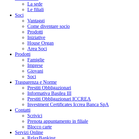
La sede
Le filiali
Soci
Vantaggi
Come diventare socio
Prodotti
Iniziative
House Organ
Area Soci
Prodotti
Famiglie
Imprese
Giovani
Soci
Trasparenza e Norme
Prestiti Obbligazionari
Informativa Basilea III
Prestiti Obbligazionari ICCREA
Investment Certificates Iccrea Banca SpA
Contatti
Scrivici
Prenota appuntamento in filiale
Blocco carte
Servizi Online
RelaxBanking