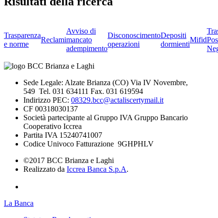
Risultati della ricerca
Avviso di
Tra
Trasparenza
Disconoscimento
Depositi
Reclami
mancato
Mifid
Pos
e norme
operazioni
dormienti
adempimento
Neg
Sede Legale: Alzate Brianza (CO) Via IV Novembre,
549 Tel. 031 634111 Fax. 031 619594
Indirizzo PEC:
08329.bcc@actaliscertymail.it
CF 00318030137
Società partecipante al Gruppo IVA Gruppo Bancario
Cooperativo Iccrea
Partita IVA 15240741007
Codice Univoco Fatturazione 9GHPHLV
©2017 BCC Brianza e Laghi
Realizzato da
Iccrea Banca S.p.A
.
La Banca