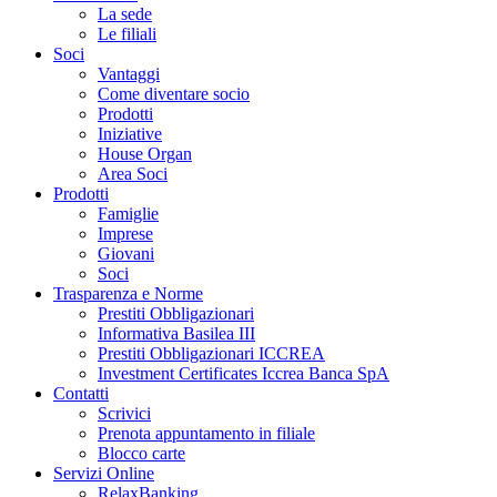
La sede
Le filiali
Soci
Vantaggi
Come diventare socio
Prodotti
Iniziative
House Organ
Area Soci
Prodotti
Famiglie
Imprese
Giovani
Soci
Trasparenza e Norme
Prestiti Obbligazionari
Informativa Basilea III
Prestiti Obbligazionari ICCREA
Investment Certificates Iccrea Banca SpA
Contatti
Scrivici
Prenota appuntamento in filiale
Blocco carte
Servizi Online
RelaxBanking