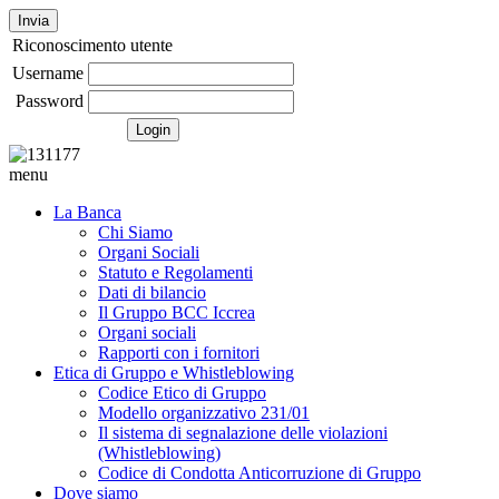
Invia
Riconoscimento utente
Username
Password
menu
La Banca
Chi Siamo
Organi Sociali
Statuto e Regolamenti
Dati di bilancio
Il Gruppo BCC Iccrea
Organi sociali
Rapporti con i fornitori
Etica di Gruppo e Whistleblowing
Codice Etico di Gruppo
Modello organizzativo 231/01
Il sistema di segnalazione delle violazioni
(Whistleblowing)
Codice di Condotta Anticorruzione di Gruppo
Dove siamo