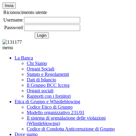
Invia
Riconoscimento utente
Username
Password
menu
La Banca
Chi Siamo
Organi Sociali
Statuto e Regolamenti
Dati di bilancio
Il Gruppo BCC Iccrea
Organi sociali
Rapporti con i fornitori
Etica di Gruppo e Whistleblowing
Codice Etico di Gruppo
Modello organizzativo 231/01
Il sistema di segnalazione delle violazioni
(Whistleblowing)
Codice di Condotta Anticorruzione di Gruppo
Dove siamo