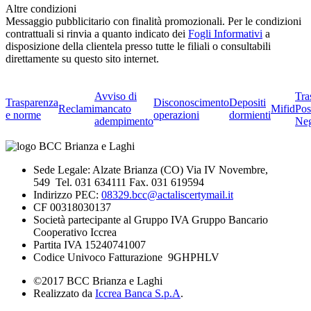
Altre condizioni
Messaggio pubblicitario con finalità promozionali. Per le condizioni
contrattuali si rinvia a quanto indicato dei
Fogli Informativi
a
disposizione della clientela presso tutte le filiali o consultabili
direttamente su questo sito internet.
Avviso di
Tra
Trasparenza
Disconoscimento
Depositi
Reclami
mancato
Mifid
Pos
e norme
operazioni
dormienti
adempimento
Neg
Sede Legale: Alzate Brianza (CO) Via IV Novembre,
549 Tel. 031 634111 Fax. 031 619594
Indirizzo PEC:
08329.bcc@actaliscertymail.it
CF 00318030137
Società partecipante al Gruppo IVA Gruppo Bancario
Cooperativo Iccrea
Partita IVA 15240741007
Codice Univoco Fatturazione 9GHPHLV
©2017 BCC Brianza e Laghi
Realizzato da
Iccrea Banca S.p.A
.