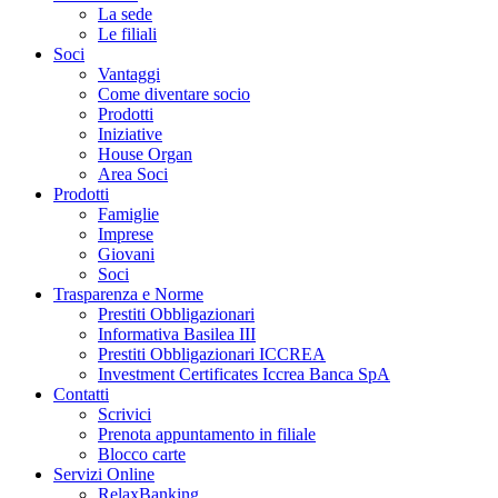
La sede
Le filiali
Soci
Vantaggi
Come diventare socio
Prodotti
Iniziative
House Organ
Area Soci
Prodotti
Famiglie
Imprese
Giovani
Soci
Trasparenza e Norme
Prestiti Obbligazionari
Informativa Basilea III
Prestiti Obbligazionari ICCREA
Investment Certificates Iccrea Banca SpA
Contatti
Scrivici
Prenota appuntamento in filiale
Blocco carte
Servizi Online
RelaxBanking