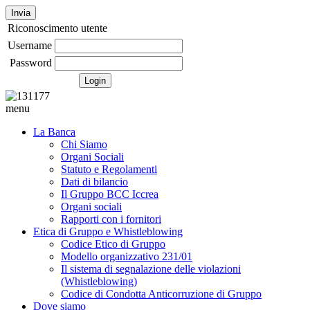
Invia
Riconoscimento utente
Username
Password
menu
La Banca
Chi Siamo
Organi Sociali
Statuto e Regolamenti
Dati di bilancio
Il Gruppo BCC Iccrea
Organi sociali
Rapporti con i fornitori
Etica di Gruppo e Whistleblowing
Codice Etico di Gruppo
Modello organizzativo 231/01
Il sistema di segnalazione delle violazioni
(Whistleblowing)
Codice di Condotta Anticorruzione di Gruppo
Dove siamo