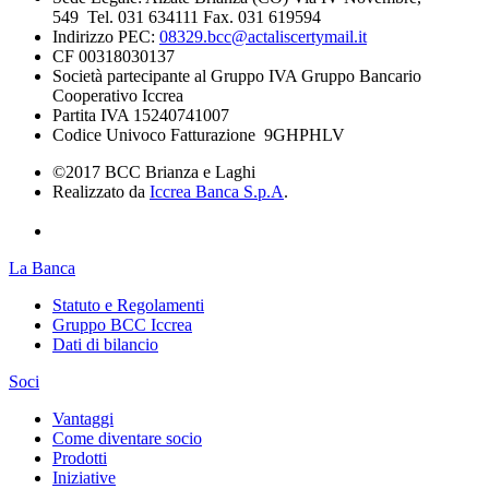
549 Tel. 031 634111 Fax. 031 619594
Indirizzo PEC:
08329.bcc@actaliscertymail.it
CF 00318030137
Società partecipante al Gruppo IVA Gruppo Bancario
Cooperativo Iccrea
Partita IVA 15240741007
Codice Univoco Fatturazione 9GHPHLV
©2017 BCC Brianza e Laghi
Realizzato da
Iccrea Banca S.p.A
.
La Banca
Statuto e Regolamenti
Gruppo BCC Iccrea
Dati di bilancio
Soci
Vantaggi
Come diventare socio
Prodotti
Iniziative