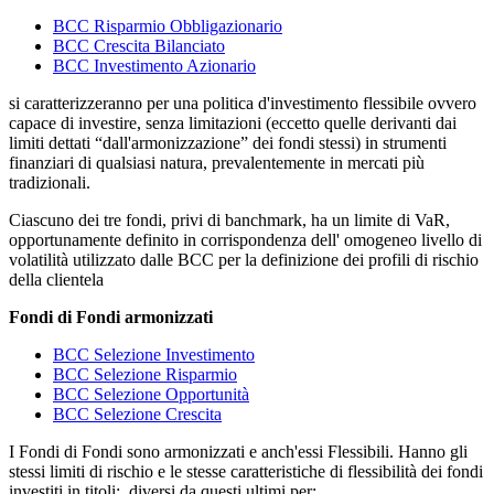
BCC Risparmio Obbligazionario
BCC Crescita Bilanciato
BCC Investimento Azionario
si caratterizzeranno per una politica d'investimento flessibile ovvero
capace di investire, senza limitazioni (eccetto quelle derivanti dai
limiti dettati “dall'armonizzazione” dei fondi stessi) in strumenti
finanziari di qualsiasi natura, prevalentemente in mercati più
tradizionali.
Ciascuno dei tre fondi, privi di banchmark, ha un limite di VaR,
opportunamente definito in corrispondenza dell' omogeneo livello di
volatilità utilizzato dalle BCC per la definizione dei profili di rischio
della clientela
Fondi di Fondi armonizzati
BCC Selezione Investimento
BCC Selezione Risparmio
BCC Selezione Opportunità
BCC Selezione Crescita
I Fondi di Fondi sono armonizzati e anch'essi Flessibili. Hanno gli
stessi limiti di rischio e le stesse caratteristiche di flessibilità dei fondi
investiti in titoli; diversi da questi ultimi per: