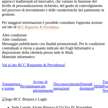
approcci tradizionali ed innovativi, che variano in funzione del
livello di personalizzazione richiestio, del grado di coinvolgimento
nel processo di investimento e delle caratteristiche del patrimonio in
gestione.
Per maggiori informazioni è possibile consultare l'apposita sezione
sul sito di
.
BCC Risparmio & Previdenza
Altre condizioni
Altre condizioni
Messaggio pubblicitario con finalità promozionali. Per le condizioni
contrattuali si rinvia a quanto indicato dei Fogli Informativi a
disposizione della clientela presso tutte le filiali.
Materiale informativo
Vai al sito BCC Risparmio & Previdenza!
Avviso di
Tra
Trasparenza
Disconoscimento
Depositi
Reclami
mancato
Mifid
Pos
e norme
operazioni
dormienti
adempimento
Neg
Sede Legale: Alzate Brianza (CO) Via IV Novembre,