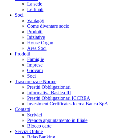
La sede
Le filiali
Soci
Vantaggi
Come diventare socio
Prodotti
Iniziative
House Organ
Area Soci
Prodotti
Famiglie
Imprese
Giovani
Soci
Trasparenza e Norme
Prestiti Obbligazionari
Informativa Basilea III
Prestiti Obbligazionari ICCREA
Investment Certificates Iccrea Banca SpA
Contatti
Scrivici
Prenota appuntamento in filiale
Blocco carte
Servizi Online
RelaxBanking