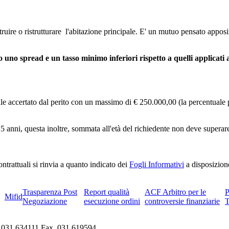
ire o ristrutturare l'abitazione principale. E' un mutuo pensato apposit
uno spread e un tasso minimo inferiori rispetto a quelli applicati al
bile accertato dal perito con un massimo di € 250.000,00 (la percentuale
anni, questa inoltre, sommata all'età del richiedente non deve superare
ntrattuali si rinvia a quanto indicato dei
Fogli Informativi
a disposizione 
Trasparenza Post
Report qualità
ACF Arbitro per le
Mifid
Negoziazione
esecuzione ordini
controversie finanziarie
. 031 634111 Fax. 031 619594