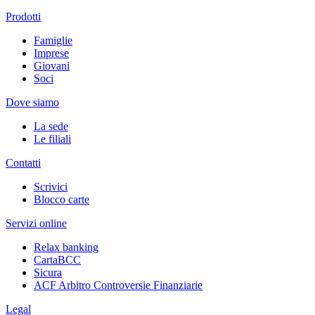
Prodotti
Famiglie
Imprese
Giovani
Soci
Dove siamo
La sede
Le filiali
Contatti
Scrivici
Blocco carte
Servizi online
Relax banking
CartaBCC
Sicura
ACF Arbitro Controversie Finanziarie
Legal