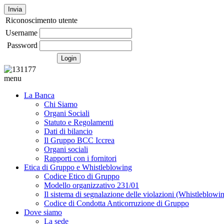
Invia
Riconoscimento utente
Username
Password
menu
La Banca
Chi Siamo
Organi Sociali
Statuto e Regolamenti
Dati di bilancio
Il Gruppo BCC Iccrea
Organi sociali
Rapporti con i fornitori
Etica di Gruppo e Whistleblowing
Codice Etico di Gruppo
Modello organizzativo 231/01
Il sistema di segnalazione delle violazioni (Whistleblowi
Codice di Condotta Anticorruzione di Gruppo
Dove siamo
La sede