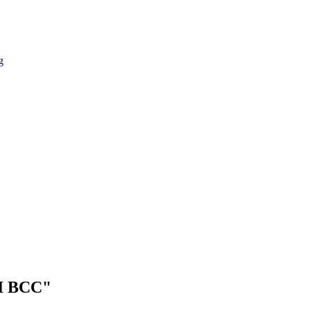
g
I BCC"