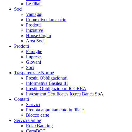
Le filiali
Soci
Vantaggi
Come diventare socio
Prodotti
Iniziative
House Organ
Area Soci
Prodotti
Famiglie
Imprese
Giovani
Soci
Trasparenza e Norme
Prestiti Obbligazionari
Informativa Basilea III
Prestiti Obbligazionari ICCREA
Investment Certificates Iccrea Banca SpA
Contatti
Scrivici
Prenota appuntamento in filiale
Blocco carte
Servizi Online
RelaxBanking
CartaBCC