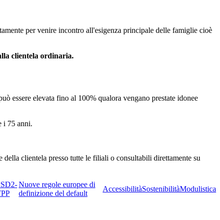
amente per venire incontro all'esigenza principale delle famiglie cioè
la clientela ordinaria.
 può essere elevata fino al 100% qualora vengano prestate idonee
 i 75 anni.
della clientela presso tutte le filiali o consultabili direttamente su
PSD2-
Nuove regole europee di
Accessibilità
Sostenibilità
Modulistica
TPP
definizione del default