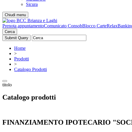
Sicura
Chiudi menu
Prenota appuntamento
Comunicato Consob
Blocco Carte
RelaxBankin
Cerca
Home
>
Prodotti
>
Catalogo Prodotti
titolo
Catalogo prodotti
FINANZIAMENTO IPOTECARIO "SOC