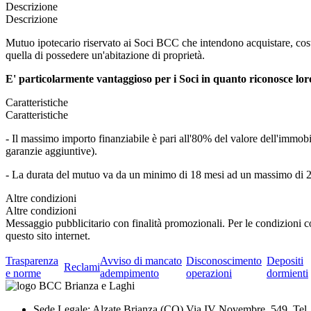
Descrizione
Descrizione
Mutuo ipotecario riservato ai Soci BCC che intendono acquistare, costru
quella di possedere un'abitazione di proprietà.
E' particolarmente vantaggioso per i Soci in quanto riconosce loro 
Caratteristiche
Caratteristiche
- Il massimo importo finanziabile è pari all'80% del valore dell'immo
garanzie aggiuntive).
- La durata del mutuo va da un minimo di 18 mesi ad un massimo di 25 
Altre condizioni
Altre condizioni
Messaggio pubblicitario con finalità promozionali. Per le condizioni co
questo sito internet.
Trasparenza
Avviso di mancato
Disconoscimento
Depositi
Reclami
e norme
adempimento
operazioni
dormienti
Sede Legale: Alzate Brianza (CO) Via IV Novembre, 549 Tel