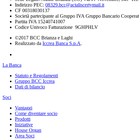
Indirizzo PEC:
08329.bcc@actaliscertymail.it
CF 00318030137
Società partecipante al Gruppo IVA Gruppo Bancario Cooperat
Partita IVA 15240741007
Codice Univoco Fatturazione 9GHPHLV
©2017 BCC Brianza e Laghi
Realizzato da
Iccrea Banca S.p.A
.
La Banca
Statuto e Regolamenti
Gruppo BCC Iccrea
Dati di bilancio
Soci
Vantaggi
Come diventare socio
Prodotti
Iniziative
House Organ
Area Soci