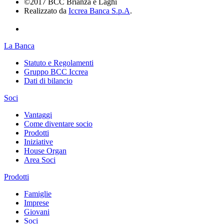
©2017 BCC Brianza e Laghi
Realizzato da
Iccrea Banca S.p.A
.
La Banca
Statuto e Regolamenti
Gruppo BCC Iccrea
Dati di bilancio
Soci
Vantaggi
Come diventare socio
Prodotti
Iniziative
House Organ
Area Soci
Prodotti
Famiglie
Imprese
Giovani
Soci