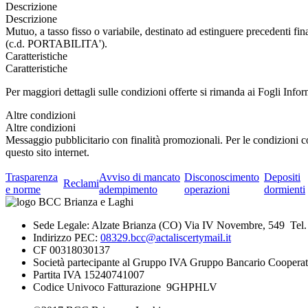
Descrizione
Descrizione
Mutuo, a tasso fisso o variabile, destinato ad estinguere prec
(c.d. PORTABILITA').
Caratteristiche
Caratteristiche
Per maggiori dettagli sulle condizioni offerte si rimanda ai Fogli Infor
Altre condizioni
Altre condizioni
Messaggio pubblicitario con finalità promozionali. Per le condizioni co
questo sito internet.
Trasparenza
Avviso di mancato
Disconoscimento
Depositi
Reclami
e norme
adempimento
operazioni
dormienti
Sede Legale: Alzate Brianza (CO) Via IV Novembre, 549 Tel
Indirizzo PEC:
08329.bcc@actaliscertymail.it
CF 00318030137
Società partecipante al Gruppo IVA Gruppo Bancario Cooperat
Partita IVA 15240741007
Codice Univoco Fatturazione 9GHPHLV