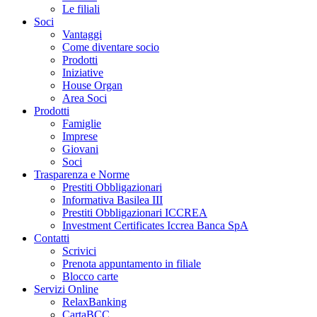
Le filiali
Soci
Vantaggi
Come diventare socio
Prodotti
Iniziative
House Organ
Area Soci
Prodotti
Famiglie
Imprese
Giovani
Soci
Trasparenza e Norme
Prestiti Obbligazionari
Informativa Basilea III
Prestiti Obbligazionari ICCREA
Investment Certificates Iccrea Banca SpA
Contatti
Scrivici
Prenota appuntamento in filiale
Blocco carte
Servizi Online
RelaxBanking
CartaBCC