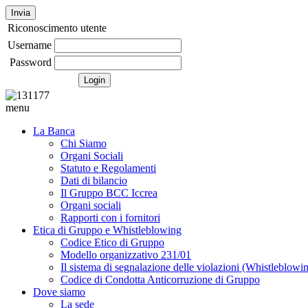
Invia
Riconoscimento utente
Username
Password
menu
La Banca
Chi Siamo
Organi Sociali
Statuto e Regolamenti
Dati di bilancio
Il Gruppo BCC Iccrea
Organi sociali
Rapporti con i fornitori
Etica di Gruppo e Whistleblowing
Codice Etico di Gruppo
Modello organizzativo 231/01
Il sistema di segnalazione delle violazioni (Whistleblowi
Codice di Condotta Anticorruzione di Gruppo
Dove siamo
La sede