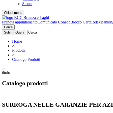
Sicura
Chiudi menu
Prenota appuntamento
Comunicato Consob
Blocco Carte
RelaxBankin
Cerca
Home
>
Prodotti
>
Catalogo Prodotti
titolo
Catalogo prodotti
SURROGA NELLE GARANZIE PER AZ