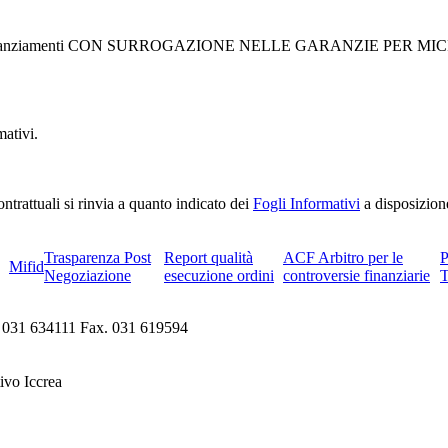
edenti finanziamenti CON SURROGAZIONE NELLE GARANZIE PER MICROI
mativi.
ntrattuali si rinvia a quanto indicato dei
Fogli Informativi
a disposizione 
Trasparenza Post
Report qualità
ACF Arbitro per le
Mifid
Negoziazione
esecuzione ordini
controversie finanziarie
. 031 634111 Fax. 031 619594
ivo Iccrea